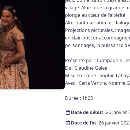
jeux. L'un a fui son pays il est
village. Alors que la grande 
plonge au cœur de l'altérité.
Alternant narration et dialogu
Projections picturales, image
en clair-obscur accompagnent 
personnages, la puissance des 
Présenté par : Compagnie L
De : Claudine Galea
Mise en scène : Sophie Lahayv
Avec : Carla Ventre, Noémie G
Durée : 1h05
Date de début :
26 janvier
Date de fin :
26 janvier 202